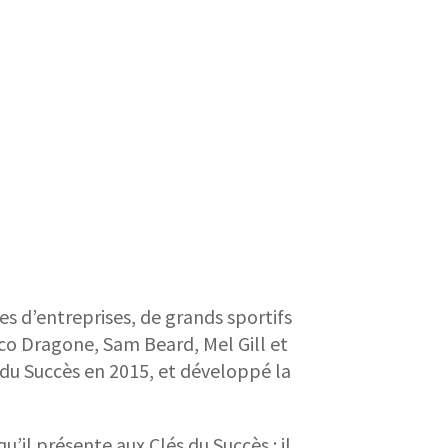
s d’entreprises, de grands sportifs
nco Dragone, Sam Beard, Mel Gill et
 du Succès en 2015, et développé la
u’il présente aux Clés du Succès : il