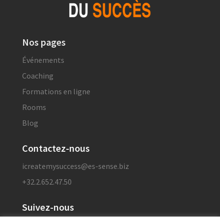
Nos pages
Événements
Coaching
Formations en ligne
Rooms
Blog
Contactez-nous
icreatemysuccess@es-sense.biz
+32.2.652.47.50
Suivez-nous